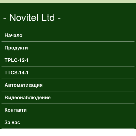
Премини към основното
- Novitel Ltd -
съдържание
Начало
Основно меню
Продукти
TPLC-12-1
TTCS-14-1
Автоматизация
Видеонаблюдение
Контакти
За нас